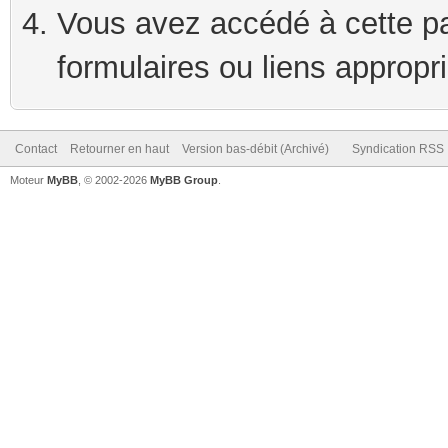
Vous avez accédé à cette pag
formulaires ou liens appropr
Contact
Retourner en haut
Version bas-débit (Archivé)
Syndication RSS
Moteur
MyBB
, © 2002-2026
MyBB Group
.