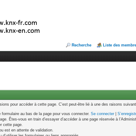
Recherche
Liste des membr
ons pour accéder à cette page. C’est peut-être lié à une des raisons suivant
le formulaire au bas de la page pour vous connecter.
Se connecter
|
S’enregist
age. Êtes-vous en train d’essayer d’accéder à une page réservée à l’Administr
er cette page.
u est en attente de validation.
d’utiliser les formulaires ou liens appropriés.