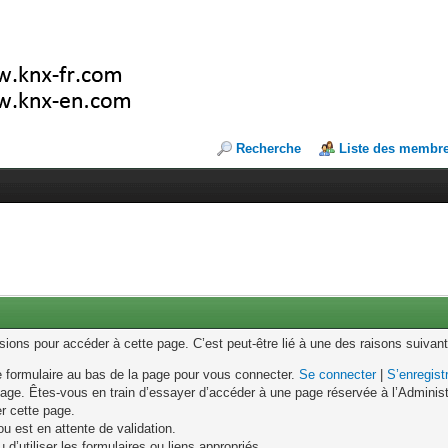
Recherche
Liste des membr
ons pour accéder à cette page. C’est peut-être lié à une des raisons suivant
le formulaire au bas de la page pour vous connecter.
Se connecter
|
S’enregist
age. Êtes-vous en train d’essayer d’accéder à une page réservée à l’Administr
er cette page.
u est en attente de validation.
d’utiliser les formulaires ou liens appropriés.