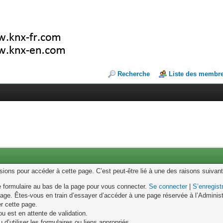
Recherche
Liste des membr
ons pour accéder à cette page. C’est peut-être lié à une des raisons suivant
le formulaire au bas de la page pour vous connecter.
Se connecter
|
S’enregist
age. Êtes-vous en train d’essayer d’accéder à une page réservée à l’Administr
er cette page.
u est en attente de validation.
d’utiliser les formulaires ou liens appropriés.