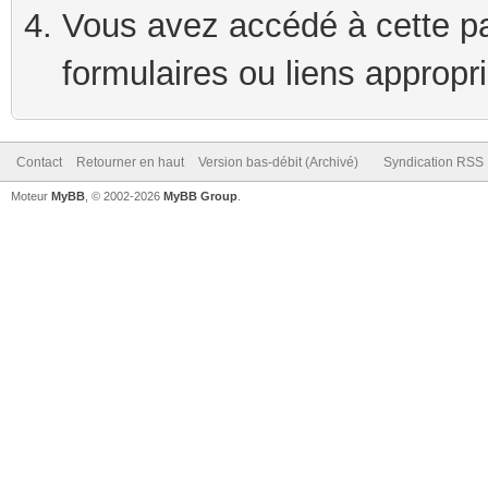
Vous avez accédé à cette pag
formulaires ou liens appropr
Contact
Retourner en haut
Version bas-débit (Archivé)
Syndication RSS
Moteur
MyBB
, © 2002-2026
MyBB Group
.