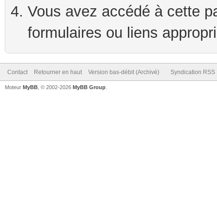
Vous avez accédé à cette pag
formulaires ou liens appropr
Contact
Retourner en haut
Version bas-débit (Archivé)
Syndication RSS
Moteur
MyBB
, © 2002-2026
MyBB Group
.