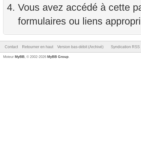
Vous avez accédé à cette pag
formulaires ou liens appropr
Contact
Retourner en haut
Version bas-débit (Archivé)
Syndication RSS
Moteur
MyBB
, © 2002-2026
MyBB Group
.