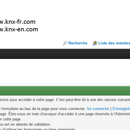
Recherche
Liste des membr
ons pour accéder à cette page. C’est peut-être lié à une des raisons suivant
le formulaire au bas de la page pour vous connecter.
Se connecter
|
S’enregist
age. Êtes-vous en train d’essayer d’accéder à une page réservée à l’Administr
er cette page.
u est en attente de validation.
d’utiliser les formulaires ou liens appropriés.