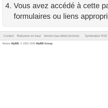
Vous avez accédé à cette pag
formulaires ou liens appropr
Contact
Retourner en haut
Version bas-débit (Archivé)
Syndication RSS
Moteur
MyBB
, © 2002-2026
MyBB Group
.