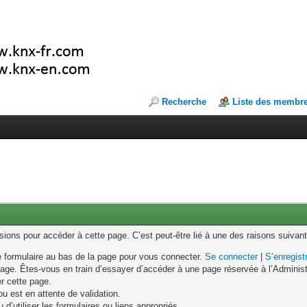
Recherche
Liste des membr
ons pour accéder à cette page. C’est peut-être lié à une des raisons suivant
le formulaire au bas de la page pour vous connecter.
Se connecter
|
S’enregist
age. Êtes-vous en train d’essayer d’accéder à une page réservée à l’Administr
er cette page.
u est en attente de validation.
d’utiliser les formulaires ou liens appropriés.