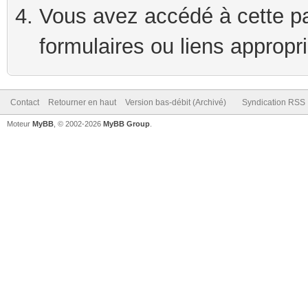
Vous avez accédé à cette pag
formulaires ou liens appropr
Contact
Retourner en haut
Version bas-débit (Archivé)
Syndication RSS
Moteur
MyBB
, © 2002-2026
MyBB Group
.