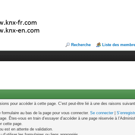
Recherche
Liste des membr
ons pour accéder à cette page. C’est peut-être lié à une des raisons suivant
le formulaire au bas de la page pour vous connecter.
Se connecter
|
S’enregist
age. Êtes-vous en train d’essayer d’accéder à une page réservée à l’Administr
er cette page.
u est en attente de validation.
d’utiliser les formulaires ou liens appropriés.