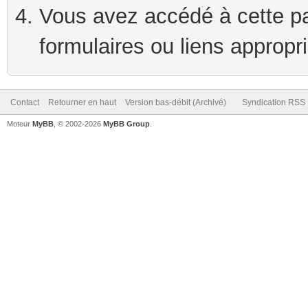
Vous avez accédé à cette pag
formulaires ou liens appropr
Contact
Retourner en haut
Version bas-débit (Archivé)
Syndication RSS
Moteur
MyBB
, © 2002-2026
MyBB Group
.