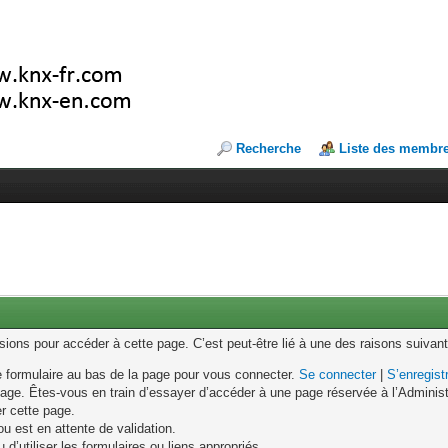
Recherche
Liste des membr
ons pour accéder à cette page. C’est peut-être lié à une des raisons suivant
le formulaire au bas de la page pour vous connecter.
Se connecter
|
S’enregist
age. Êtes-vous en train d’essayer d’accéder à une page réservée à l’Administr
er cette page.
u est en attente de validation.
d’utiliser les formulaires ou liens appropriés.