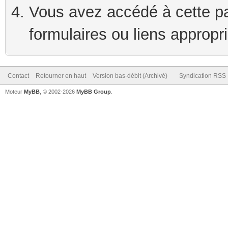
Vous avez accédé à cette pag
formulaires ou liens appropr
Contact
Retourner en haut
Version bas-débit (Archivé)
Syndication RSS
Moteur
MyBB
, © 2002-2026
MyBB Group
.