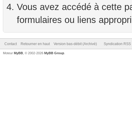
Vous avez accédé à cette pag
formulaires ou liens appropr
Contact
Retourner en haut
Version bas-débit (Archivé)
Syndication RSS
Moteur
MyBB
, © 2002-2026
MyBB Group
.