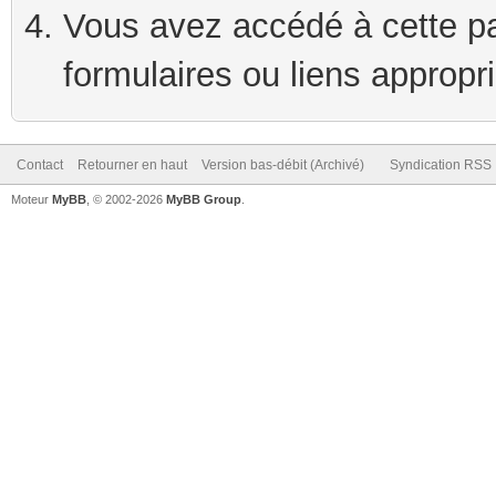
Vous avez accédé à cette pag
formulaires ou liens appropr
Contact
Retourner en haut
Version bas-débit (Archivé)
Syndication RSS
Moteur
MyBB
, © 2002-2026
MyBB Group
.