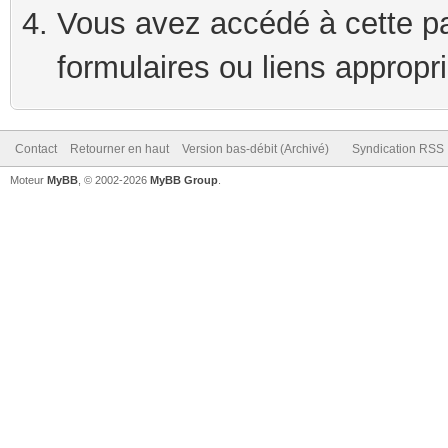
Vous avez accédé à cette pag
formulaires ou liens appropr
Contact
Retourner en haut
Version bas-débit (Archivé)
Syndication RSS
Moteur
MyBB
, © 2002-2026
MyBB Group
.