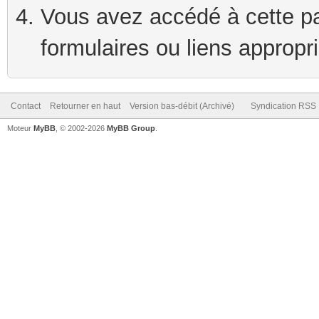
Vous avez accédé à cette pag
formulaires ou liens appropr
Contact
Retourner en haut
Version bas-débit (Archivé)
Syndication RSS
Moteur
MyBB
, © 2002-2026
MyBB Group
.