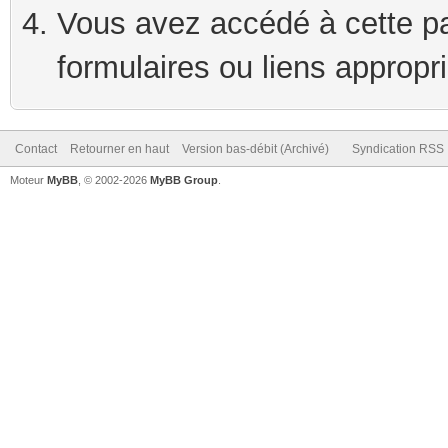
Vous avez accédé à cette pag
formulaires ou liens appropr
Contact
Retourner en haut
Version bas-débit (Archivé)
Syndication RSS
Moteur
MyBB
, © 2002-2026
MyBB Group
.