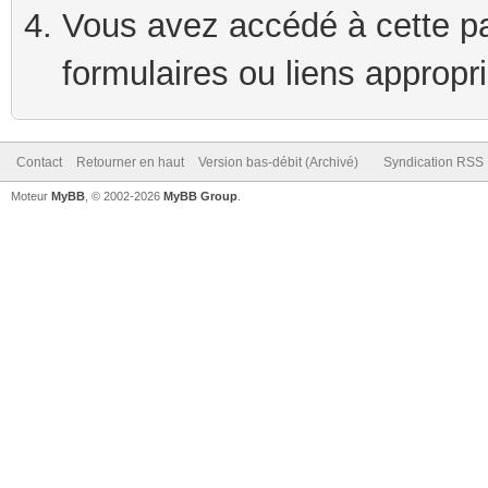
Vous avez accédé à cette pag
formulaires ou liens appropr
Contact
Retourner en haut
Version bas-débit (Archivé)
Syndication RSS
Moteur
MyBB
, © 2002-2026
MyBB Group
.