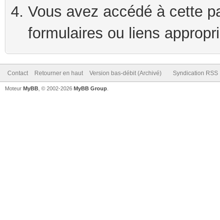
Vous avez accédé à cette pag
formulaires ou liens appropr
Contact
Retourner en haut
Version bas-débit (Archivé)
Syndication RSS
Moteur
MyBB
, © 2002-2026
MyBB Group
.