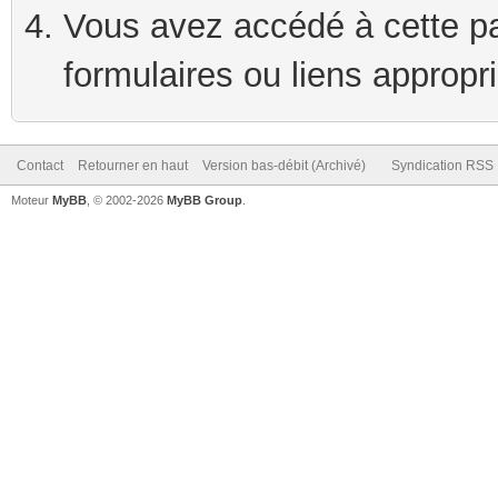
Vous avez accédé à cette pag
formulaires ou liens appropr
Contact
Retourner en haut
Version bas-débit (Archivé)
Syndication RSS
Moteur
MyBB
, © 2002-2026
MyBB Group
.