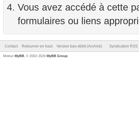
Vous avez accédé à cette pag
formulaires ou liens appropr
Contact
Retourner en haut
Version bas-débit (Archivé)
Syndication RSS
Moteur
MyBB
, © 2002-2026
MyBB Group
.