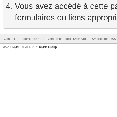
Vous avez accédé à cette pag
formulaires ou liens appropr
Contact
Retourner en haut
Version bas-débit (Archivé)
Syndication RSS
Moteur
MyBB
, © 2002-2026
MyBB Group
.