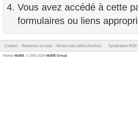
Vous avez accédé à cette pag
formulaires ou liens appropr
Contact
Retourner en haut
Version bas-débit (Archivé)
Syndication RSS
Moteur
MyBB
, © 2002-2026
MyBB Group
.