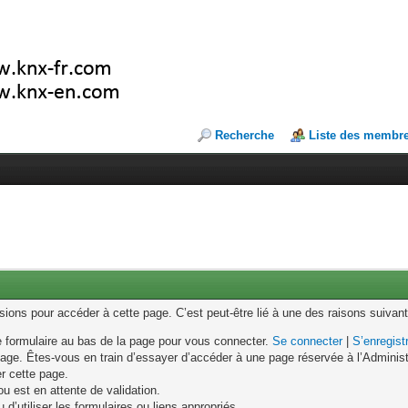
Recherche
Liste des membr
ons pour accéder à cette page. C’est peut-être lié à une des raisons suivant
le formulaire au bas de la page pour vous connecter.
Se connecter
|
S’enregist
age. Êtes-vous en train d’essayer d’accéder à une page réservée à l’Administr
er cette page.
u est en attente de validation.
d’utiliser les formulaires ou liens appropriés.