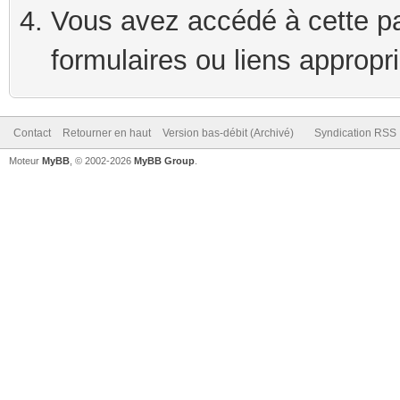
Vous avez accédé à cette pag
formulaires ou liens appropr
Contact
Retourner en haut
Version bas-débit (Archivé)
Syndication RSS
Moteur
MyBB
, © 2002-2026
MyBB Group
.