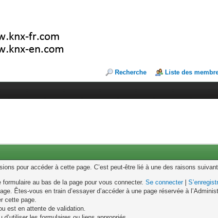
Recherche
Liste des membr
ons pour accéder à cette page. C’est peut-être lié à une des raisons suivant
le formulaire au bas de la page pour vous connecter.
Se connecter
|
S’enregist
age. Êtes-vous en train d’essayer d’accéder à une page réservée à l’Administr
er cette page.
u est en attente de validation.
d’utiliser les formulaires ou liens appropriés.