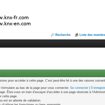
Recherche
Liste des membr
ons pour accéder à cette page. C’est peut-être lié à une des raisons suivant
le formulaire au bas de la page pour vous connecter.
Se connecter
|
S’enregist
age. Êtes-vous en train d’essayer d’accéder à une page réservée à l’Administr
er cette page.
u est en attente de validation.
d’utiliser les formulaires ou liens appropriés.