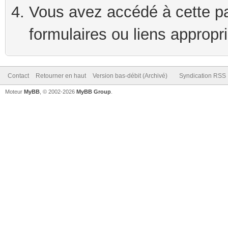
Vous avez accédé à cette pag
formulaires ou liens appropr
Contact
Retourner en haut
Version bas-débit (Archivé)
Syndication RSS
Moteur
MyBB
, © 2002-2026
MyBB Group
.