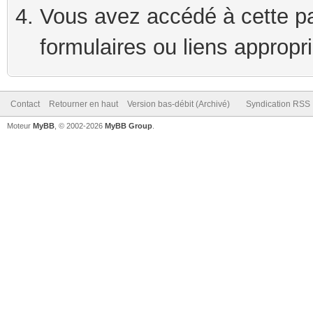
Vous avez accédé à cette pag
formulaires ou liens appropr
Contact
Retourner en haut
Version bas-débit (Archivé)
Syndication RSS
Moteur
MyBB
, © 2002-2026
MyBB Group
.