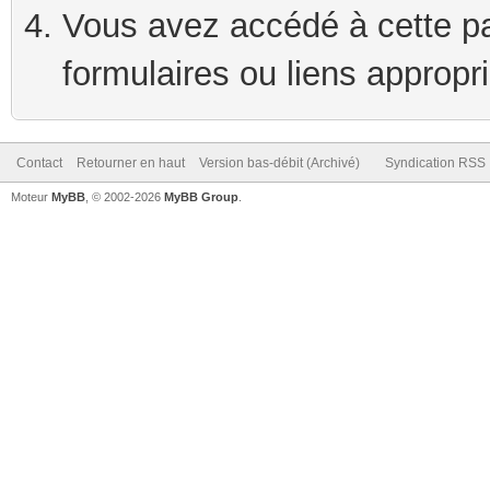
Vous avez accédé à cette pag
formulaires ou liens appropr
Contact
Retourner en haut
Version bas-débit (Archivé)
Syndication RSS
Moteur
MyBB
, © 2002-2026
MyBB Group
.