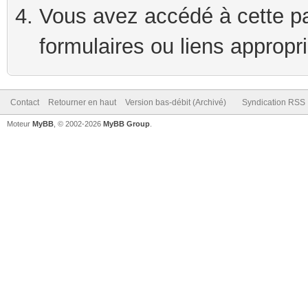
Vous avez accédé à cette pag
formulaires ou liens appropr
Contact
Retourner en haut
Version bas-débit (Archivé)
Syndication RSS
Moteur
MyBB
, © 2002-2026
MyBB Group
.