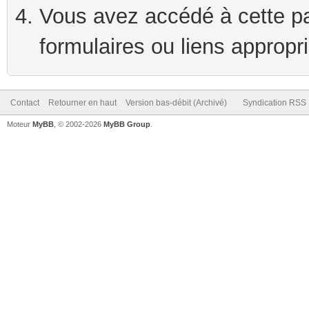
Vous avez accédé à cette pag
formulaires ou liens appropr
Contact
Retourner en haut
Version bas-débit (Archivé)
Syndication RSS
Moteur
MyBB
, © 2002-2026
MyBB Group
.