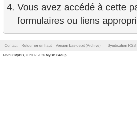
Vous avez accédé à cette pag
formulaires ou liens appropr
Contact
Retourner en haut
Version bas-débit (Archivé)
Syndication RSS
Moteur
MyBB
, © 2002-2026
MyBB Group
.