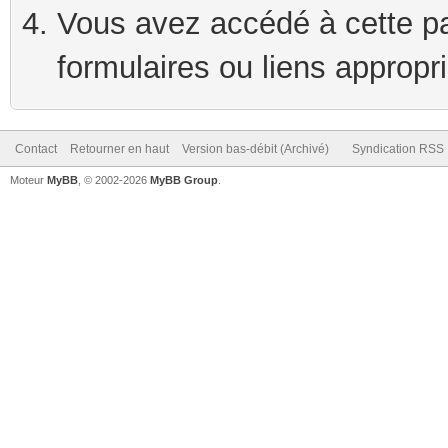
Vous avez accédé à cette pag
formulaires ou liens appropr
Contact
Retourner en haut
Version bas-débit (Archivé)
Syndication RSS
Moteur
MyBB
, © 2002-2026
MyBB Group
.