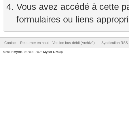
Vous avez accédé à cette pag
formulaires ou liens appropr
Contact
Retourner en haut
Version bas-débit (Archivé)
Syndication RSS
Moteur
MyBB
, © 2002-2026
MyBB Group
.