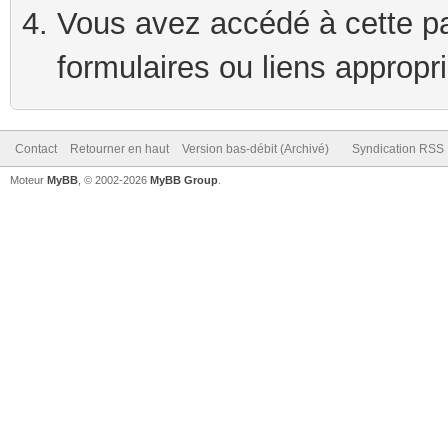
Vous avez accédé à cette pag
formulaires ou liens appropr
Contact
Retourner en haut
Version bas-débit (Archivé)
Syndication RSS
Moteur
MyBB
, © 2002-2026
MyBB Group
.