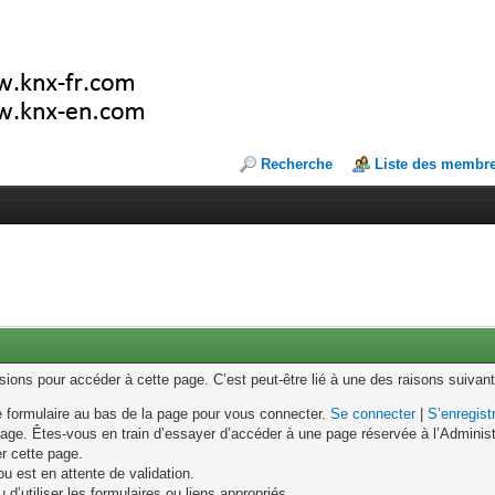
Recherche
Liste des membr
ons pour accéder à cette page. C’est peut-être lié à une des raisons suivant
le formulaire au bas de la page pour vous connecter.
Se connecter
|
S’enregist
age. Êtes-vous en train d’essayer d’accéder à une page réservée à l’Administr
er cette page.
u est en attente de validation.
d’utiliser les formulaires ou liens appropriés.