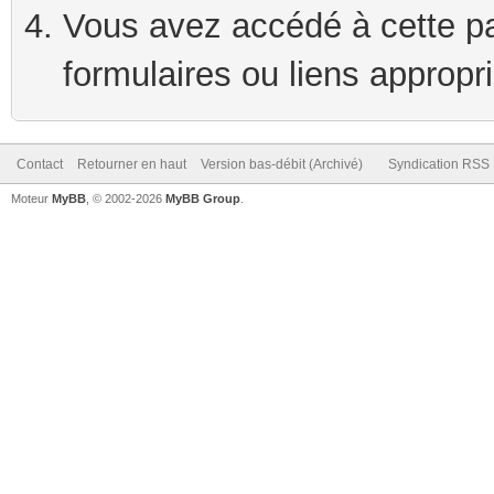
Vous avez accédé à cette pag
formulaires ou liens appropr
Contact
Retourner en haut
Version bas-débit (Archivé)
Syndication RSS
Moteur
MyBB
, © 2002-2026
MyBB Group
.