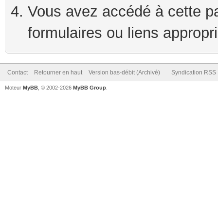
Vous avez accédé à cette pag
formulaires ou liens appropr
Contact
Retourner en haut
Version bas-débit (Archivé)
Syndication RSS
Moteur
MyBB
, © 2002-2026
MyBB Group
.