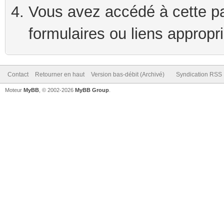
Vous avez accédé à cette pag
formulaires ou liens appropr
Contact
Retourner en haut
Version bas-débit (Archivé)
Syndication RSS
Moteur
MyBB
, © 2002-2026
MyBB Group
.