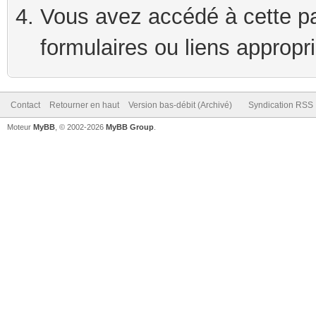
Vous avez accédé à cette pag
formulaires ou liens appropr
Contact
Retourner en haut
Version bas-débit (Archivé)
Syndication RSS
Moteur
MyBB
, © 2002-2026
MyBB Group
.