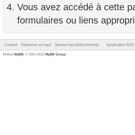
Vous avez accédé à cette pag
formulaires ou liens appropr
Contact
Retourner en haut
Version bas-débit (Archivé)
Syndication RSS
Moteur
MyBB
, © 2002-2026
MyBB Group
.