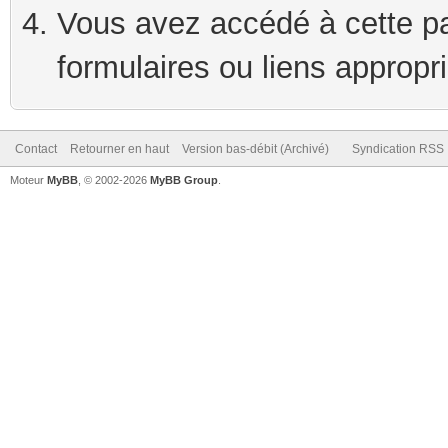
Vous avez accédé à cette pag
formulaires ou liens appropr
Contact
Retourner en haut
Version bas-débit (Archivé)
Syndication RSS
Moteur
MyBB
, © 2002-2026
MyBB Group
.