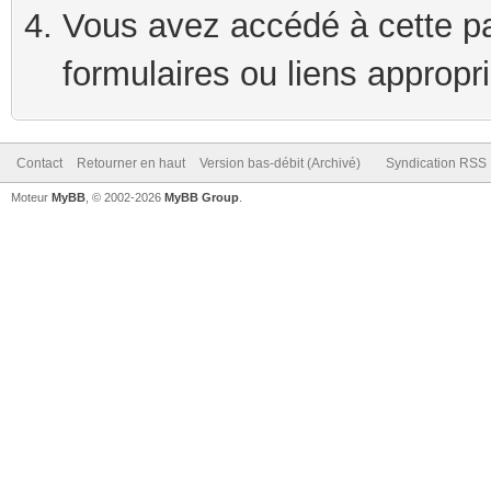
Vous avez accédé à cette pag
formulaires ou liens appropr
Contact
Retourner en haut
Version bas-débit (Archivé)
Syndication RSS
Moteur
MyBB
, © 2002-2026
MyBB Group
.