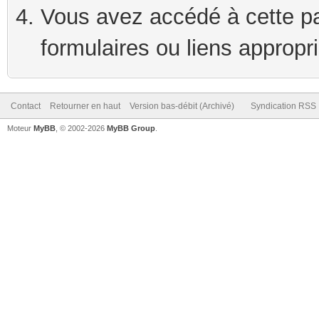
Vous avez accédé à cette pag
formulaires ou liens appropr
Contact
Retourner en haut
Version bas-débit (Archivé)
Syndication RSS
Moteur
MyBB
, © 2002-2026
MyBB Group
.