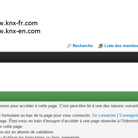
Recherche
Liste des membr
ons pour accéder à cette page. C’est peut-être lié à une des raisons suivant
le formulaire au bas de la page pour vous connecter.
Se connecter
|
S’enregist
age. Êtes-vous en train d’essayer d’accéder à une page réservée à l’Administr
er cette page.
u est en attente de validation.
d’utiliser les formulaires ou liens appropriés.