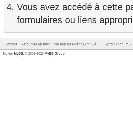
Vous avez accédé à cette pag
formulaires ou liens appropr
Contact
Retourner en haut
Version bas-débit (Archivé)
Syndication RSS
Moteur
MyBB
, © 2002-2026
MyBB Group
.